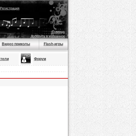
Регистрация
Помощь
Добавить в избранное
Видео приколы
Flash-игры
тели
Форум