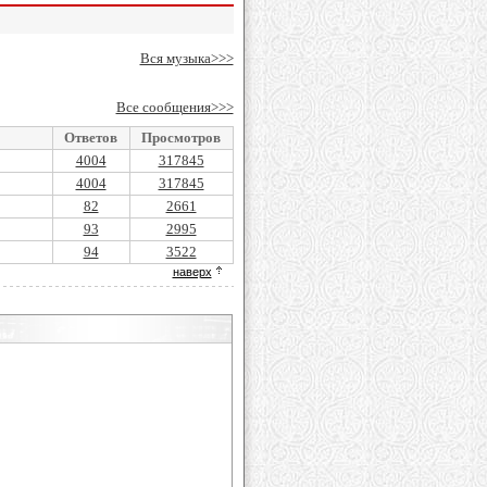
Вся музыка>>>
Все сообщения>>>
Ответов
Просмотров
4004
317845
4004
317845
82
2661
93
2995
94
3522
наверх