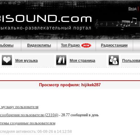
|
Вход
льбомы
Видеоклипы
Топ Радио
Радиостанции
Моя музыка
Моя страница
Пользова
Просмотр профиля: hijikek287
 музыку пользователя
 сообщения пользователя (23104)
- 28.77 сообщений в день
 темы созданные пользователем
дняя активность: 06-08-26 в 14:12:58