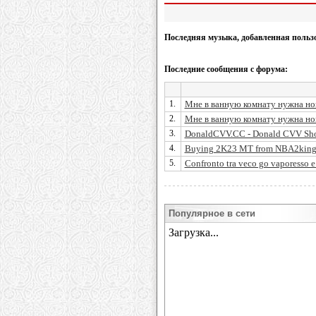
Последняя музыка, добавленная польз
Последние сообщения с форума:
1.
Мне в ванную комнату нужна нова
2.
Мне в ванную комнату нужна нова
3.
DonaldCVV.CC - Donald CVV Sho
4.
Buying 2K23 MT from NBA2king i
5.
Confronto tra veco go vaporesso e 
Популярное в сети