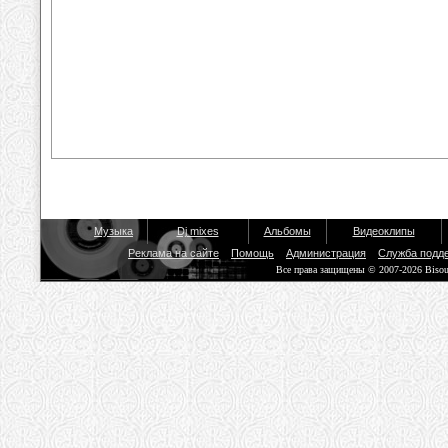
Музыка
Dj mixes
Альбомы
Видеоклипы
Реклама на сайте
Помощь
Администрация
Служба подд
Все права защищены © 2007-2026 Biso