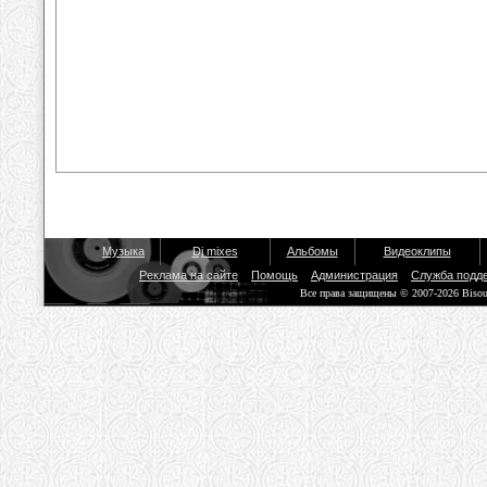
Музыка
Dj mixes
Альбомы
Видеоклипы
Реклама на сайте
Помощь
Администрация
Служба подд
Все права защищены © 2007-2026 Biso