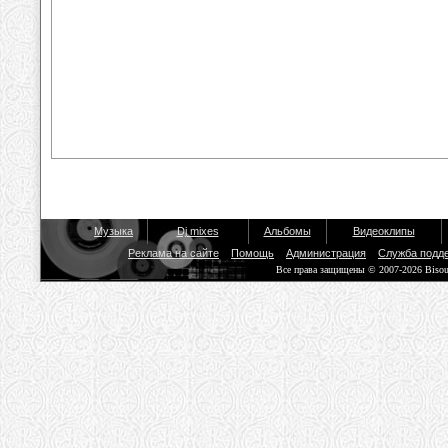
Музыка
Dj mixes
Альбомы
Видеоклипы
Реклама на сайте
Помощь
Администрация
Служба подд
Все права защищены © 2007-2026 Biso