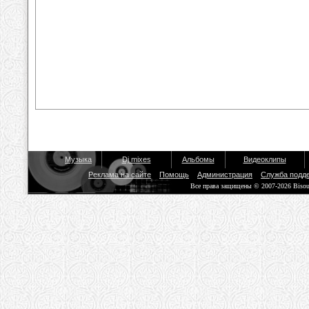
Музыка
Dj mixes
Альбомы
Видеоклипы
Реклама на сайте
Помощь
Администрация
Служба подд
Все права защищены © 2007-2026 Biso