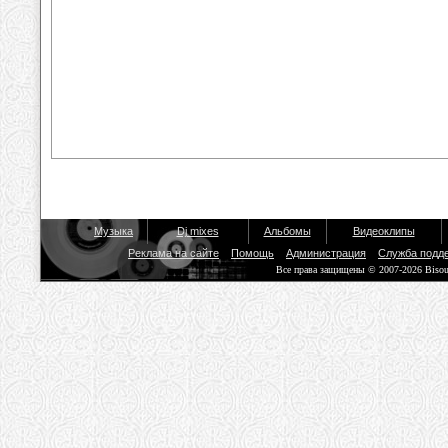
Музыка
Dj mixes
Альбомы
Видеоклипы
Реклама на сайте
Помощь
Администрация
Служба подд
Все права защищены © 2007-2026 Biso