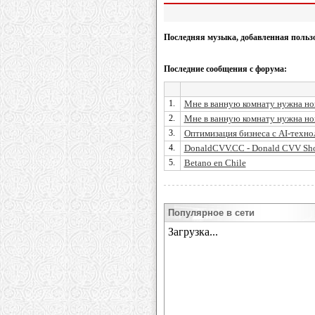
Последняя музыка, добавленная польз
Последние сообщения с форума:
1.
Мне в ванную комнату нужна нова
2.
Мне в ванную комнату нужна нова
3.
Оптимизация бизнеса с AI-техно
4.
DonaldCVV.CC - Donald CVV Sho
5.
Betano en Chile
Популярное в сети