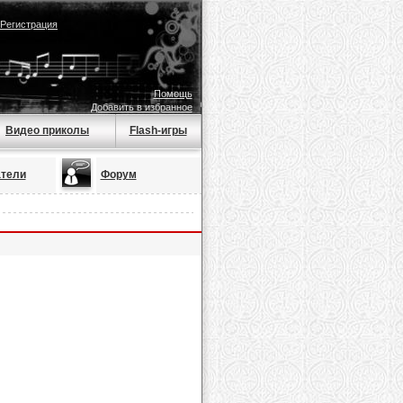
Регистрация
Помощь
Добавить в избранное
Видео приколы
Flash-игры
тели
Форум