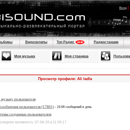
|
Вход
льбомы
Видеоклипы
Топ Радио
Радиостанции
Моя музыка
Моя страница
Пользова
Просмотр профиля: Ali ladla
 музыку пользователя
 сообщения пользователя (17801)
- 24.66 сообщений в день
 темы созданные пользователем
дняя активность: 07-08-26 в 11:59:17