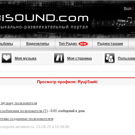
|
Вход
льбомы
Видеоклипы
Топ Радио
Радиостанции
Моя музыка
Моя страница
Пользова
Просмотр профиля: RyujiSaeki
 музыку пользователя
сообщения пользователя (5)
- 0.01 сообщений в день
 темы созданные пользователем
дняя активность: 13-09-25 в 10:28:06