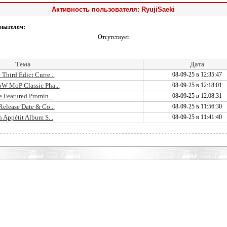
Активность пользователя: RyujiSaeki
ователем:
Отсутствует
Тема
Дата
Third Edict Curre...
08-09-25 в 12:35:47
oW MoP Classic Pha...
08-09-25 в 12:18:01
e Featured Promin...
08-09-25 в 12:08:31
lease Date & Co...
08-09-25 в 11:56:30
Appétit Album S...
08-09-25 в 11:41:40