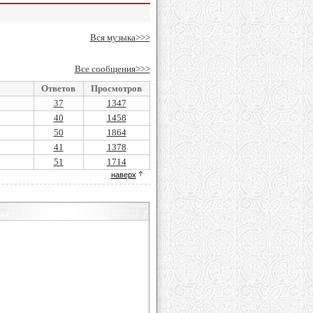
Вся музыка>>>
Все сообщения>>>
Ответов
Просмотров
37
1347
40
1458
50
1864
41
1378
51
1714
наверх