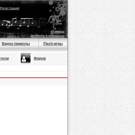
Регистрация
Помощь
Добавить в избранное
Видео приколы
Flash-игры
тели
Форум