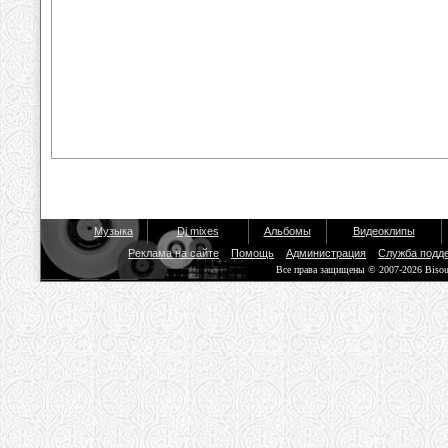
Музыка
Dj mixes
Альбомы
Видеоклипы
Реклама на сайте
Помощь
Администрация
Служба подд
Все права защищены © 2007-2026 Biso