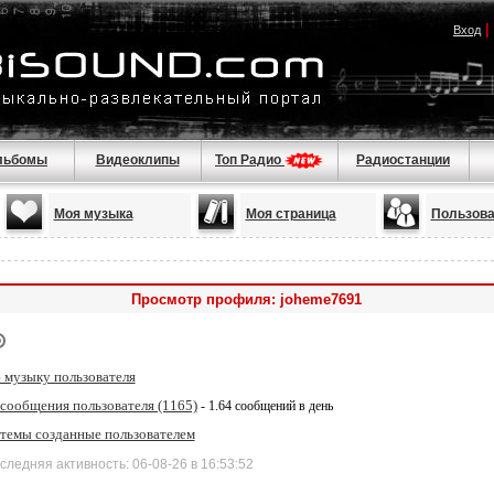
|
Вход
льбомы
Видеоклипы
Топ Радио
Радиостанции
Моя музыка
Моя страница
Пользова
Просмотр профиля: joheme7691
 музыку пользователя
 сообщения пользователя (1165)
- 1.64 сообщений в день
 темы созданные пользователем
дняя активность: 06-08-26 в 16:53:52