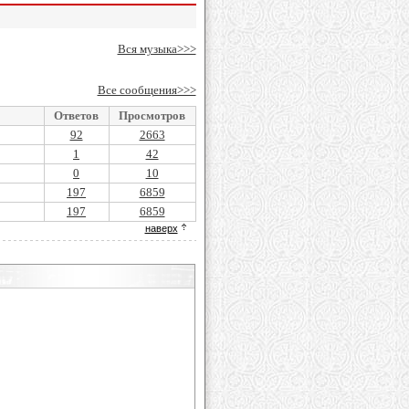
Вся музыка>>>
Все сообщения>>>
Ответов
Просмотров
92
2663
1
42
0
10
197
6859
197
6859
наверх