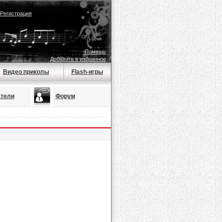
Регистрация
Помощь
Добавить в избранное
Видео приколы
Flash-игры
тели
Форум