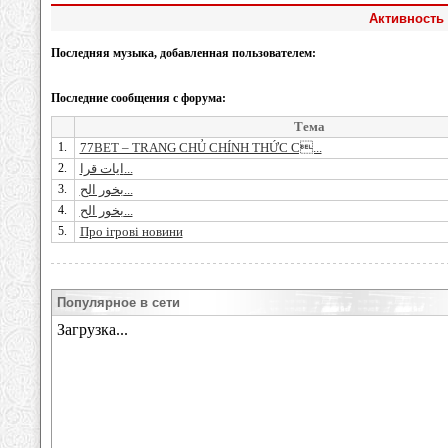
Активность 
Последняя музыка, добавленная пользователем:
Последние сообщения с форума:
Тема
1.
77BET – TRANG CHỦ CHÍNH THỨC C...
2.
ايات قرا...
3.
بخور الح...
4.
بخور الح...
5.
Про ігрові новини
Популярное в сети