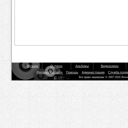
Музыка
Dj mixes
Альбомы
Видеоклипы
Реклама на сайте
Помощь
Администрация
Служба подд
Все права защищены © 2007-2026 Biso