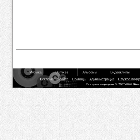
Музыка
Dj mixes
Альбомы
Видеоклипы
Реклама на сайте
Помощь
Администрация
Служба подд
Все права защищены © 2007-2026 Biso