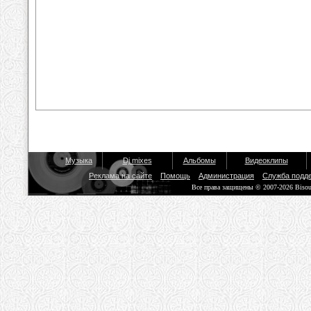
Музыка
Dj mixes
Альбомы
Видеоклипы
Реклама на сайте
Помощь
Администрация
Служба подд
Все права защищены © 2007-2026 Biso