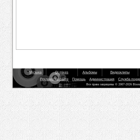
Музыка
Dj mixes
Альбомы
Видеоклипы
Реклама на сайте
Помощь
Администрация
Служба подд
Все права защищены © 2007-2026 Biso