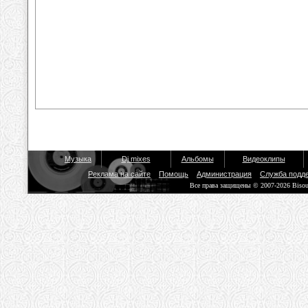
Музыка
Dj mixes
Альбомы
Видеоклипы
Реклама на сайте
Помощь
Администрация
Служба подд
Все права защищены © 2007-2026 Biso