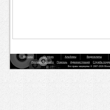
Музыка
Dj mixes
Альбомы
Видеоклипы
Реклама на сайте
Помощь
Администрация
Служба подд
Все права защищены © 2007-2026 Biso