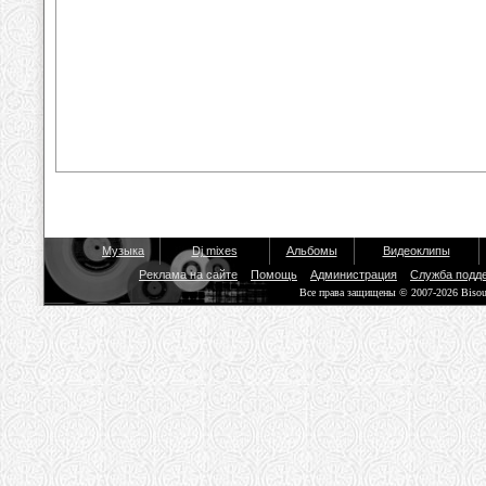
Музыка
Dj mixes
Альбомы
Видеоклипы
Реклама на сайте
Помощь
Администрация
Служба подд
Все права защищены © 2007-2026 Biso