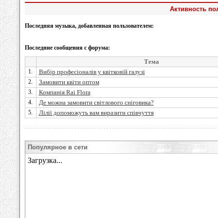
Активность пол
Последняя музыка, добавленная пользователем:
Последние сообщения с форума:
Тема
1.
Вибір професіоналів у квітковій галузі
2.
Замовити квіти оптом
3.
Компанія Rai Flora
4.
Де можна замовити світлового сніговика?
5.
Лілії допоможуть вам виразити співчуття
Популярное в сети