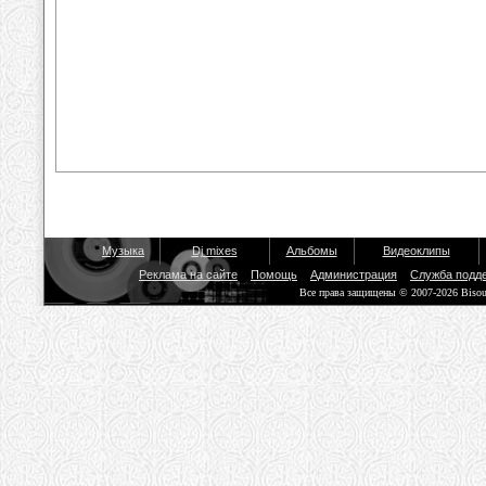
Музыка
Dj mixes
Альбомы
Видеоклипы
Реклама на сайте
Помощь
Администрация
Служба подд
Все права защищены © 2007-2026 Biso