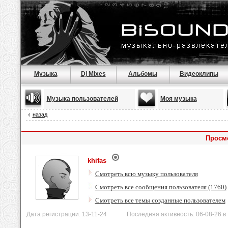
Музыка
Dj Mixes
Альбомы
Видеоклипы
Музыка пользователей
Моя музыка
назад
Просмо
khifas
Смотреть всю музыку пользователя
Смотреть все сообщения пользователя (1760)
Смотреть все темы созданные пользователем
Дата регистрации: 13-11-24 Последняя активность: 06-08-26 в 