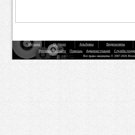
Музыка
Dj mixes
Альбомы
Видеоклипы
Реклама на сайте
Помощь
Администрация
Служба подд
Все права защищены © 2007-2026 Biso