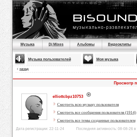
Музыка
Dj Mixes
Альбомы
Видеоклипы
Музыка пользователей
Моя музыка
назад
Просмотр п
elliottcbpz10753
Смотреть всю музыку пользователя
Смотреть все сообщения пользователя (1914)
Смотреть все темы созданные пользователем
Дата регистрации: 22-11-24 Последняя активность: 08-08-26 в 