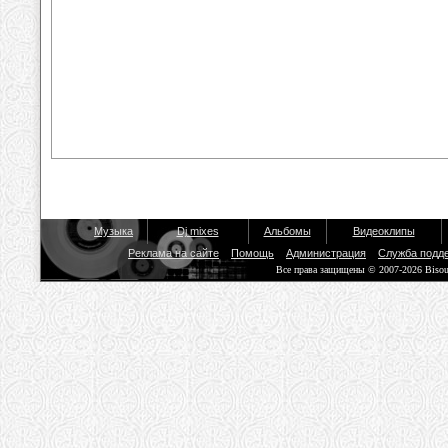
Музыка
Dj mixes
Альбомы
Видеоклипы
Реклама на сайте
Помощь
Администрация
Служба подд
Все права защищены © 2007-2026 Biso