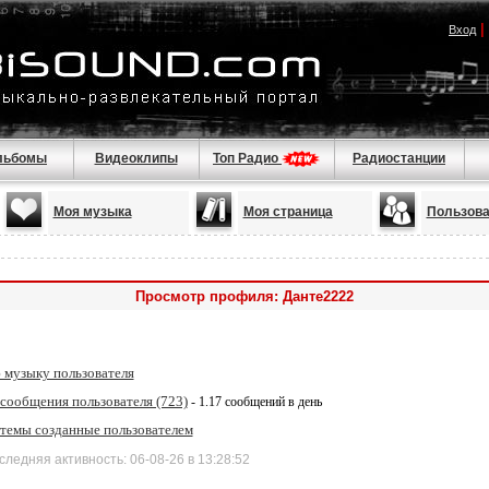
|
Вход
льбомы
Видеоклипы
Топ Радио
Радиостанции
Моя музыка
Моя страница
Пользова
Просмотр профиля: Данте2222
 музыку пользователя
 сообщения пользователя (723)
- 1.17 сообщений в день
 темы созданные пользователем
дняя активность: 06-08-26 в 13:28:52