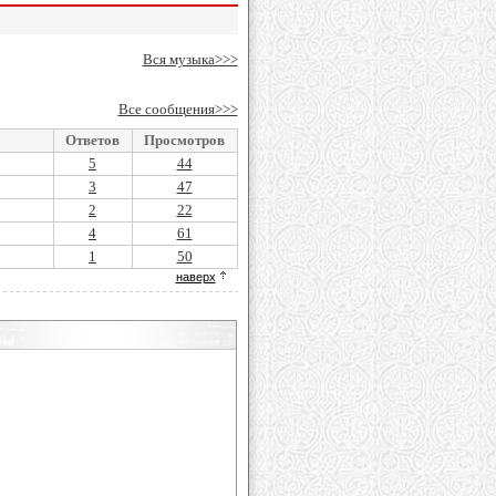
Вся музыка>>>
Все сообщения>>>
Ответов
Просмотров
5
44
3
47
2
22
4
61
1
50
наверх