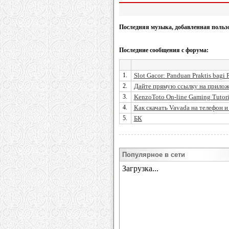
Последняя музыка, добавленная польз
Последние сообщения с форума:
1.
Slot Gacor: Panduan Praktis bagi
2.
Дайте прямую ссылку на прилож
3.
KenzoToto On-line Gaming Tutori
4.
Как скачать Vavada на телефон и 
5.
БК
Популярное в сети