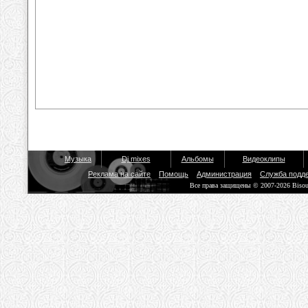
Музыка
Dj mixes
Альбомы
Видеоклипы
Реклама на сайте
Помощь
Администрация
Служба подд
Все права защищены © 2007-2026 Biso