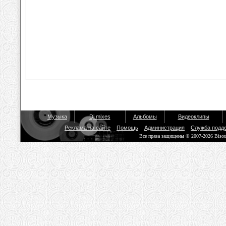
Музыка
Dj mixes
Альбомы
Видеоклипы
Реклама на сайте
Помощь
Администрация
Служба подд
Все права защищены © 2007-2026 Biso