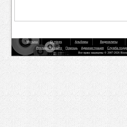
Музыка
Dj mixes
Альбомы
Видеоклипы
Реклама на сайте
Помощь
Администрация
Служба подд
Все права защищены © 2007-2026 Biso