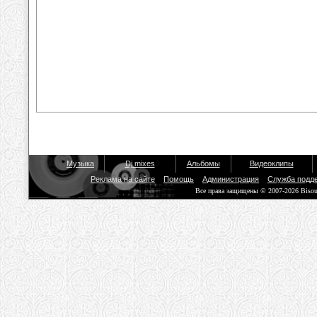
Музыка
Dj mixes
Альбомы
Видеоклипы
Реклама на сайте
Помощь
Администрация
Служба подд
Все права защищены © 2007-2026 Biso