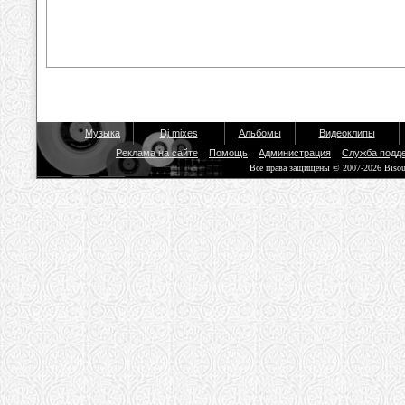
Музыка
Dj mixes
Альбомы
Видеоклипы
Реклама на сайте
Помощь
Администрация
Служба подд
Все права защищены © 2007-2026 Biso