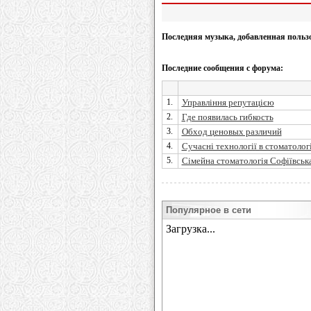
Последняя музыка, добавленная польз
Последние сообщения с форума:
1.
Управління репутацією
2.
Где появилась гибкость
3.
Обход ценовых различий
4.
Сучасні технології в стоматологі
5.
Сімейна стоматологія Софіївськ
Популярное в сети