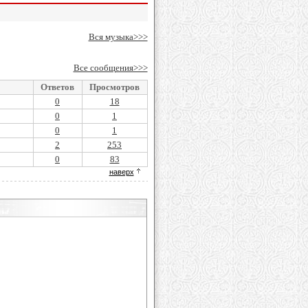
Вся музыка>>>
Все сообщения>>>
Ответов
Просмотров
0
18
0
1
0
1
2
253
0
83
наверх