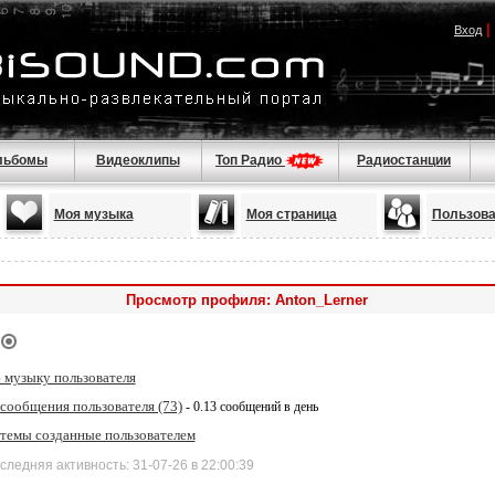
|
Вход
льбомы
Видеоклипы
Топ Радио
Радиостанции
Моя музыка
Моя страница
Пользова
Просмотр профиля: Anton_Lerner
 музыку пользователя
сообщения пользователя (73)
- 0.13 сообщений в день
 темы созданные пользователем
дняя активность: 31-07-26 в 22:00:39