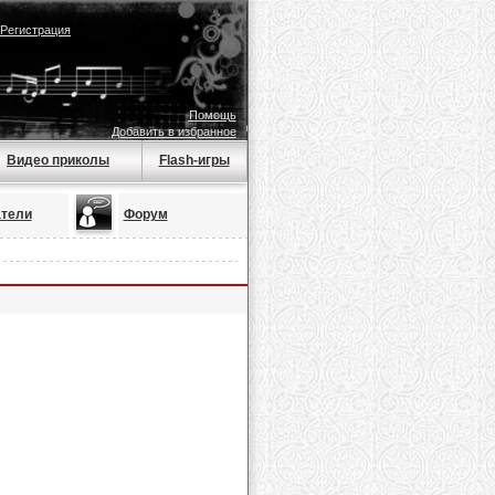
Регистрация
Помощь
Добавить в избранное
Видео приколы
Flash-игры
тели
Форум