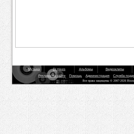
Музыка
Dj mixes
Альбомы
Видеоклипы
Реклама на сайте
Помощь
Администрация
Служба подд
Все права защищены © 2007-2026 Biso