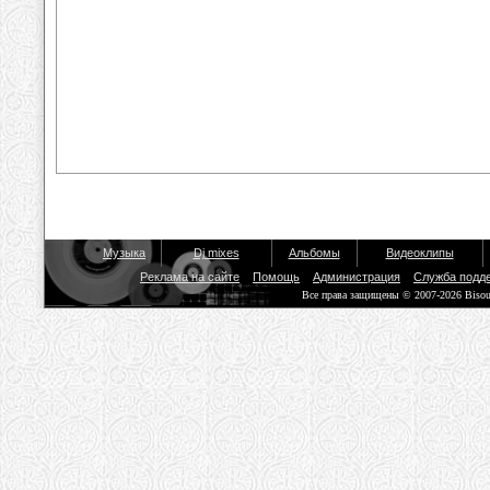
Музыка
Dj mixes
Альбомы
Видеоклипы
Реклама на сайте
Помощь
Администрация
Служба подд
Все права защищены © 2007-2026 Biso