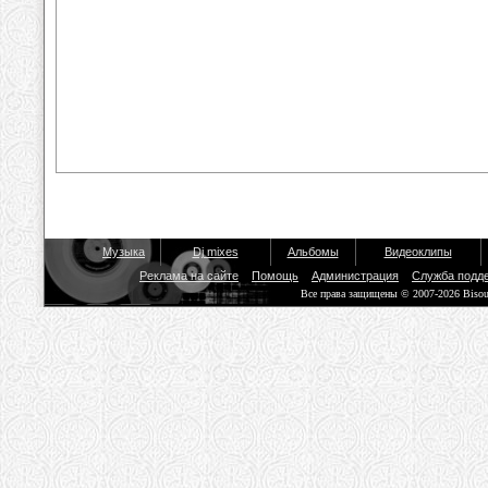
Музыка
Dj mixes
Альбомы
Видеоклипы
Реклама на сайте
Помощь
Администрация
Служба подд
Все права защищены © 2007-2026 Biso