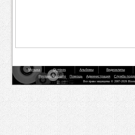
Музыка
Dj mixes
Альбомы
Видеоклипы
Реклама на сайте
Помощь
Администрация
Служба подд
Все права защищены © 2007-2026 Biso