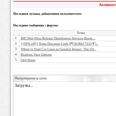
Активност
Последняя музыка, добавленная пользователем:
Последние сообщения с форума:
Тема
1.
IMCWire Press Release Distribution Services Boost ...
2.
{{50% off}} Temu Discount Code [[¶''ACR617333 ¶'']...
3.
Where to Find Cor Lapis in Genshin Impact: The Ult...
4.
Realistic Face Editing
5.
OnlySpins
Популярное в сети