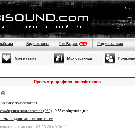
|
Вход
льбомы
Видеоклипы
Топ Радио
Радиостанции
Моя музыка
Моя страница
Пользова
Просмотр профиля: mahaleksmos
 музыку пользователя
 сообщения пользователя (260)
- 0.55 сообщений в день
 темы созданные пользователем
дняя активность: 06-08-26 в 0:39:11