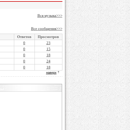
Вся музыка>>>
Все сообщения>>>
Ответов
Просмотров
0
23
0
15
0
18
0
24
0
18
наверх