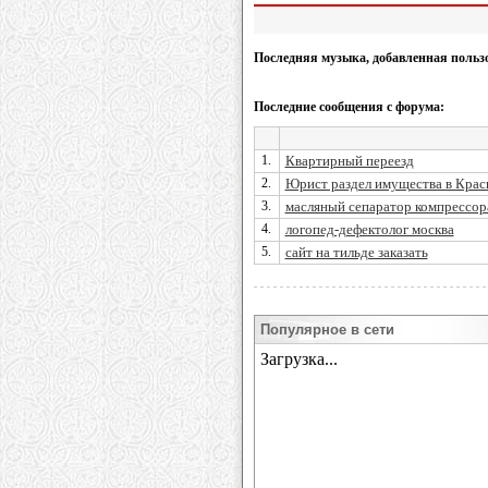
Последняя музыка, добавленная польз
Последние сообщения с форума:
1.
Квартирный переезд
2.
Юрист раздел имущества в Крас
3.
масляный сепаратор компрессор
4.
логопед-дефектолог москва
5.
сайт на тильде заказать
Популярное в сети