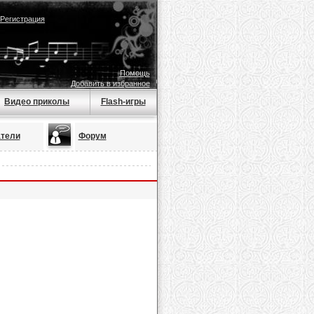
Регистрация
Помощь
Добавить в избранное
Видео приколы
Flash-игры
тели
Форум