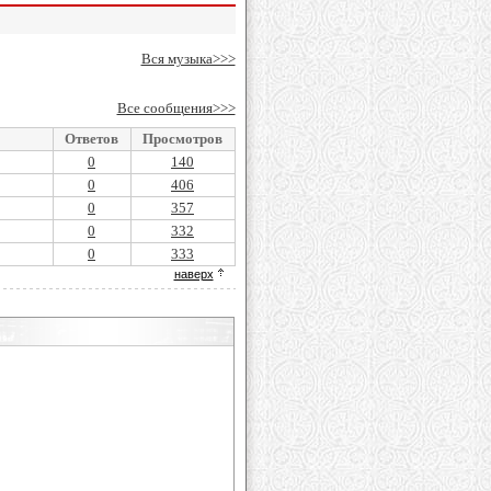
Вся музыка>>>
Все сообщения>>>
Ответов
Просмотров
0
140
0
406
0
357
0
332
0
333
наверх