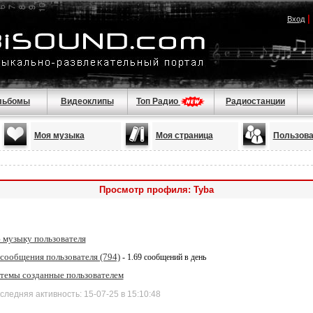
|
Вход
льбомы
Видеоклипы
Топ Радио
Радиостанции
Моя музыка
Моя страница
Пользова
Просмотр профиля: Tyba
 музыку пользователя
 сообщения пользователя (794)
- 1.69 сообщений в день
 темы созданные пользователем
дняя активность: 15-07-25 в 15:10:48