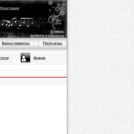
Регистрация
Помощь
Добавить в избранное
Видео приколы
Flash-игры
тели
Форум