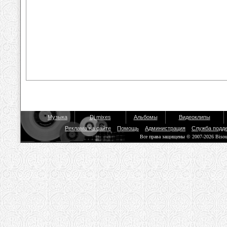
Музыка
Dj mixes
Альбомы
Видеоклипы
Реклама на сайте
Помощь
Администрация
Служба подд
Все права защищены © 2007-2026 Biso