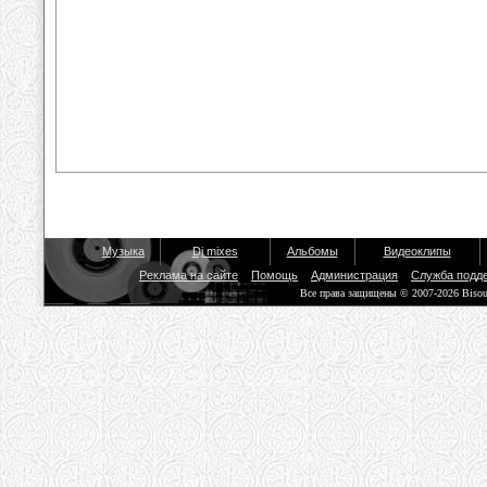
Музыка
Dj mixes
Альбомы
Видеоклипы
Реклама на сайте
Помощь
Администрация
Служба подд
Все права защищены © 2007-2026 Biso