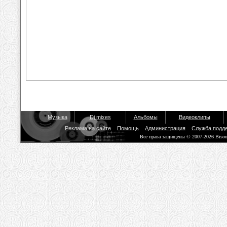
Музыка
Dj mixes
Альбомы
Видеоклипы
Реклама на сайте
Помощь
Администрация
Служба подд
Все права защищены © 2007-2026 Biso