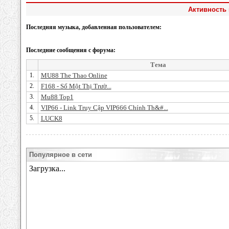
Активность 
Последняя музыка, добавленная пользователем:
Последние сообщения с форума:
Тема
1.
MU88 The Thao Online
2.
F168 - Số Một Thị Trườ...
3.
Mu88 Top1
4.
VIP66 - Link Truy Cập VIP666 Chính Th&#...
5.
LUCK8
Популярное в сети