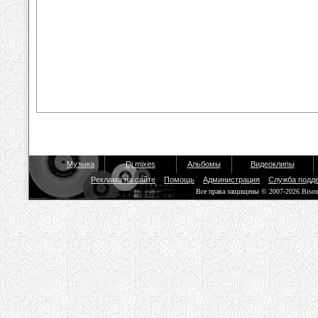
Музыка
Dj mixes
Альбомы
Видеоклипы
Реклама на сайте
Помощь
Администрация
Служба подд
Все права защищены © 2007-2026 Biso