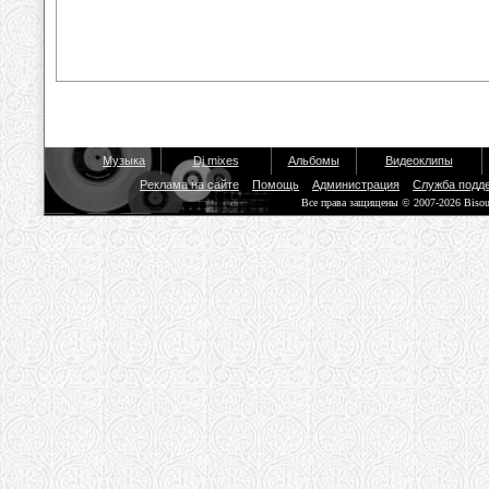
Музыка
Dj mixes
Альбомы
Видеоклипы
Реклама на сайте
Помощь
Администрация
Служба подд
Все права защищены © 2007-2026 Biso