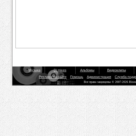
Музыка
Dj mixes
Альбомы
Видеоклипы
Реклама на сайте
Помощь
Администрация
Служба подд
Все права защищены © 2007-2026 Biso