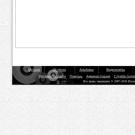
Музыка
Dj mixes
Альбомы
Видеоклипы
Реклама на сайте
Помощь
Администрация
Служба подд
Все права защищены © 2007-2026 Biso