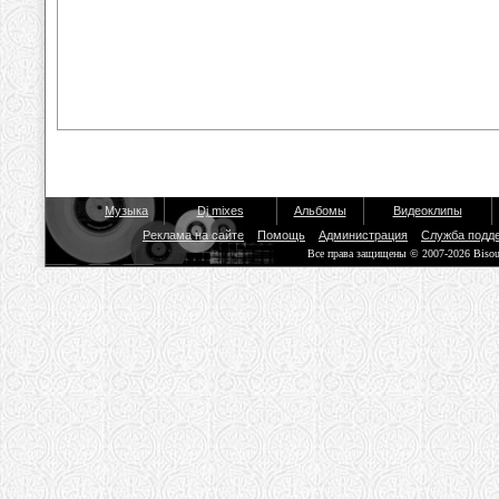
Музыка
Dj mixes
Альбомы
Видеоклипы
Реклама на сайте
Помощь
Администрация
Служба подд
Все права защищены © 2007-2026 Biso