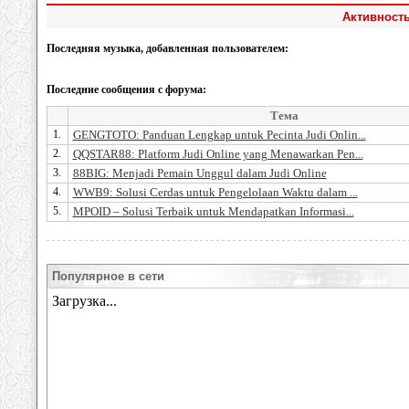
Активность
Последняя музыка, добавленная пользователем:
Последние сообщения с форума:
Тема
1.
GENGTOTO: Panduan Lengkap untuk Pecinta Judi Onlin...
2.
QQSTAR88: Platform Judi Online yang Menawarkan Pen...
3.
88BIG: Menjadi Pemain Unggul dalam Judi Online
4.
WWB9: Solusi Cerdas untuk Pengelolaan Waktu dalam ...
5.
MPOID – Solusi Terbaik untuk Mendapatkan Informasi...
Популярное в сети