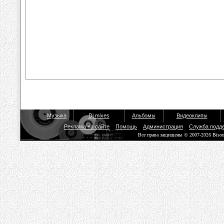
Музыка
Dj mixes
Альбомы
Видеоклипы
Реклама на сайте
Помощь
Администрация
Служба подд
Все права защищены © 2007-2026 Biso