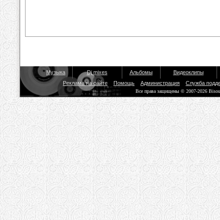
Музыка
Dj mixes
Альбомы
Видеоклипы
Реклама на сайте
Помощь
Администрация
Служба подд
Все права защищены © 2007-2026 Biso