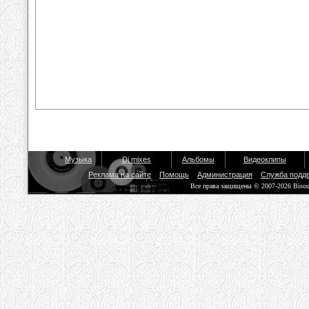
Музыка
Dj mixes
Альбомы
Видеоклипы
Реклама на сайте
Помощь
Администрация
Служба подд
Все права защищены © 2007-2026 Biso