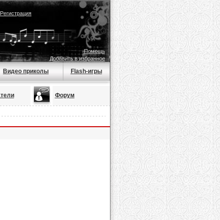
Регистрация
Помощь
Добавить в избранное
Видео приколы
Flash-игры
тели
Форум