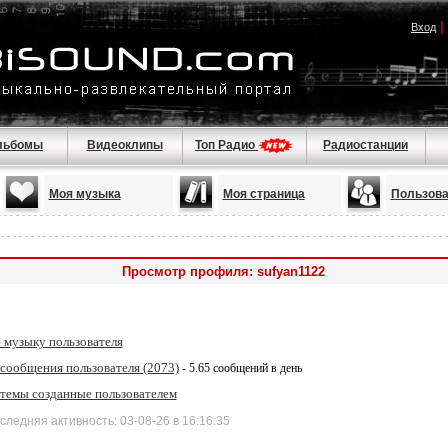
|
Вход
льбомы
Видеоклипы
Топ Радио
Радиостанции
Моя музыка
Моя страница
Пользова
Просмотр профиля: sufyan1122
 музыку пользователя
 сообщения пользователя (2073)
- 5.65 сообщений в день
 темы созданные пользователем
дняя активность: 03-08-26 в 16:16:35