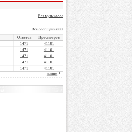
Вся музыка>>>
Все сообщения>>>
Ответов
Просмотров
1471
41101
1471
41101
1471
41101
1471
41101
1471
41101
наверх