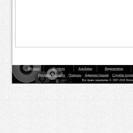
Музыка
Dj mixes
Альбомы
Видеоклипы
Реклама на сайте
Помощь
Администрация
Служба подд
Все права защищены © 2007-2026 Biso