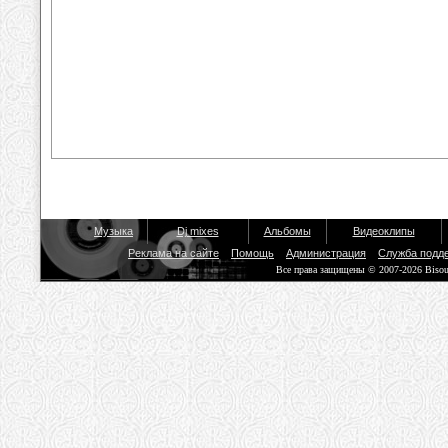
Музыка
Dj mixes
Альбомы
Видеоклипы
Реклама на сайте
Помощь
Администрация
Служба подд
Все права защищены © 2007-2026 Biso