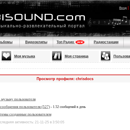
|
Вход
льбомы
Видеоклипы
Топ Радио
Радиостанции
Моя музыка
Моя страница
Пользова
Просмотр профиля: chrisdocs
 музыку пользователя
 сообщения пользователя (527)
- 1.52 сообщений в день
 темы созданные пользователем
дняя активность: 21-11-25 в 3:50:05