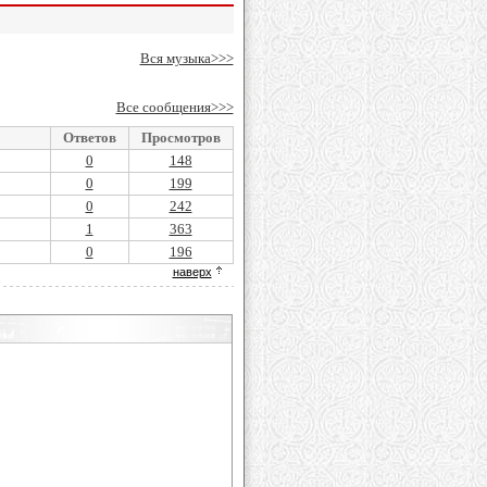
Вся музыка>>>
Все сообщения>>>
Ответов
Просмотров
0
148
0
199
0
242
1
363
0
196
наверх