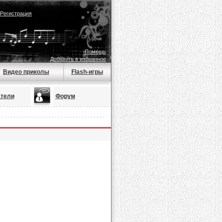
Регистрация
Помощь
Добавить в избранное
Видео приколы
Flash-игры
тели
Форум